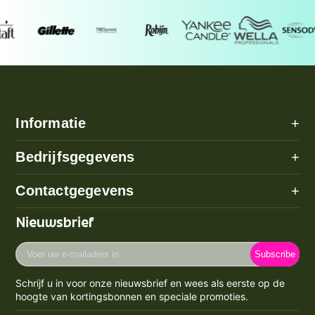
Informatie
+
Alle categorieën
Bedrijfsgegevens
+
Algemene voorwaarden
Over ons
Contactgegevens
+
Betaalmethode
Disclaimer
Verzenden
Adres: Poeldijk (geen bezoekadres)
Nieuwsbrief
Privacy Policy
Email:
info@prijzenstorm.nl
Retourneren
Cookie Policy
Voer
Maandag - Vrijdag 09:00-17:00
Klachten
Subscribe
uw
Contact
KVK-nummer: 71550224
e-
Spaarpunten Programma
Schrijf u in voor onze nieuwsbrief en wees als eerste op de
BTW-nummer: NL858759123b01
mailadres
Blogs
hoogte van kortingsbonnen en speciale promoties.
Retourneren & Annuleren
in