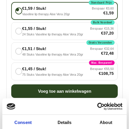
Standaard Prijs
€1,59 / Stuk!
Bespaar
€0,60
€1,59
Vaseline lip therapy Aloe Vera 20gr
Bulk Voordeel
€1,55 / Stuk!
Bespaar
€15,36
€37,20
24 Stuks Vaseline lip therapy Aloe Vera 20gr
Gratis Verzonden
€1,51 / Stuk!
Bespaar
€32,64
€72,48
48 Stuks Vaseline lip therapy Aloe Vera 20gr
Max. Besparen!
€1,45 / Stuk!
Bespaar
€55,50
€108,75
75 Stuks Vaseline lip therapy Aloe Vera 20gr
Voeg toe aan winkelwagen
🛒
📦
🚚
Consent
Details
About
Besteld
Verzonden
Geleverd