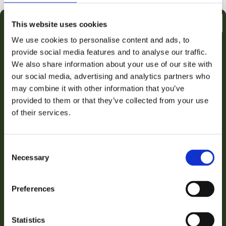
ma 10 aug.
di 11 aug.
wo 12 aug.
This website uses cookies
Snelle levering uit eigen voorraad
We use cookies to personalise content and ads, to
Achteraf betalen met Klarna
provide social media features and to analyse our traffic.
€2,50 KORTING OP JE
Gratis verzending vanaf €50
We also share information about your use of our site with
our social media, advertising and analytics partners who
EERSTE AANKOOP
Persoonlijke klantenservice
may combine it with other information that you’ve
3000+ klanten beoordelen ons uitstekend
provided to them or that they’ve collected from your use
Email
of their services.
iDEAL
Klarna
VISA
PayPal
★★★★★
VERZILVER JOUW KORTING
5,0
1 beoordelingen
Consent
Necessary
Selection
Nee bedankt, ik betaal liever de volledige prijs!
Intensieve hydratatie
✓
Preferences
Verzachtende werking
✓
Bescherming tegen UV-stralen
✓
Statistics