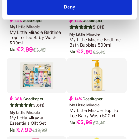
Deny
14%
Goedkoper
14%
Goedkoper
My Little Miracle
5.0
(1)
My Little Miracle Bedtime
My Little Miracle
Top To Toe Baby Wash
My Little Miracle Bedtime
500ml
Bath Bubbles 500ml
Verkoopprijs
€2,
99
€3,
49
Verkoopprijs
€2,
99
Normale
€3,
49
Normale
prijs
prijs
38%
Goedkoper
14%
Goedkoper
5.0
(1)
My Little Miracle
My Little Miracle Top To
My Little Miracle
Toe Baby Wash 500ml
My Little Miracle
Verkoopprijs
€2,
99
€3,
49
Essentials Gift Set
Normale
Verkoopprijs
€7,
99
€12,
99
prijs
Normale
prijs