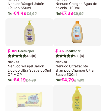
Nenuco Wasgel Jabón
Nenuco Cologne Agua de
Líquido 650ml
colonia 1100ml
Verkoopprijs
Verkoopprijs
€4,
49
€7,
39
€4,
99
€9,
99
Normale
Normale
prijs
prijs
16%
Goedkoper
4%
Goedkoper
4.9
(8)
5.0
(6)
Nenuco
Nenuco
Nenuco Wasgel Jabón
Nenuco Ultrazachte
Líquido Ultra Suave 650ml
shampoo Champú Ultra
OP = OP
Suave 500ml
Verkoopprijs
Verkoopprijs
€4,
19
€4,
79
€4,
99
€4,
99
Normale
Normale
prijs
prijs