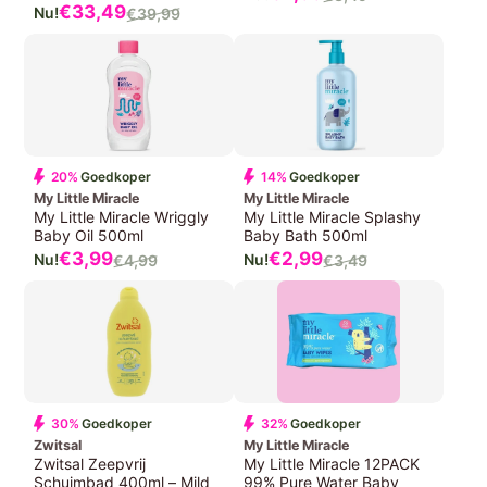
Normale
Verkoopprijs
€33,49
€39,99
Normale
prijs
prijs
20%
Goedkoper
14%
Goedkoper
My Little Miracle
My Little Miracle
My Little Miracle Wriggly
My Little Miracle Splashy
Baby Oil 500ml
Baby Bath 500ml
Verkoopprijs
Verkoopprijs
€3,99
€2,99
€4,99
€3,49
Normale
Normale
prijs
prijs
30%
Goedkoper
32%
Goedkoper
Zwitsal
My Little Miracle
Zwitsal Zeepvrij
My Little Miracle 12PACK
Schuimbad 400ml – Mild
99% Pure Water Baby