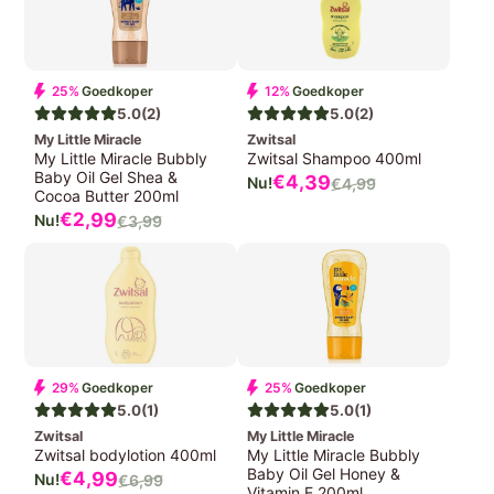
25%
Goedkoper
12%
Goedkoper
5.0
(2)
5.0
(2)
My Little Miracle
Zwitsal
My Little Miracle Bubbly
Zwitsal Shampoo 400ml
Baby Oil Gel Shea &
Verkoopprijs
€4,
39
€4,
99
Normale
Cocoa Butter 200ml
prijs
Verkoopprijs
€2,
99
€3,
99
Normale
prijs
29%
Goedkoper
25%
Goedkoper
5.0
(1)
5.0
(1)
Zwitsal
My Little Miracle
Zwitsal bodylotion 400ml
My Little Miracle Bubbly
Baby Oil Gel Honey &
Verkoopprijs
€4,
99
€6,
99
Normale
Vitamin E 200ml