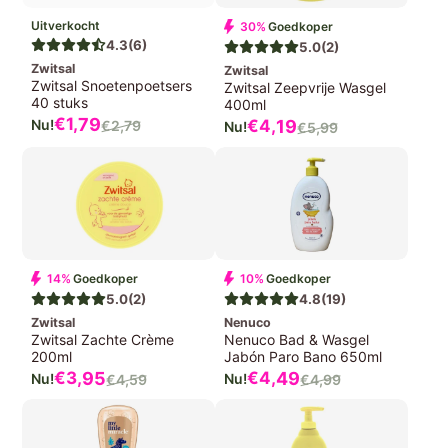
Uitverkocht
30%
Goedkoper
4.3
(6)
5.0
(2)
Zwitsal
Zwitsal
Zwitsal Snoetenpoetsers
Zwitsal Zeepvrije Wasgel
40 stuks
400ml
Verkoopprijs
€1,
79
Verkoopprijs
€4,
19
€2,
79
€5,
99
Normale
Normale
prijs
prijs
14%
Goedkoper
10%
Goedkoper
5.0
(2)
4.8
(19)
Zwitsal
Nenuco
Zwitsal Zachte Crème
Nenuco Bad & Wasgel
200ml
Jabón Paro Bano 650ml
Verkoopprijs
Verkoopprijs
€3,
95
€4,
49
€4,
59
€4,
99
Normale
Normale
prijs
prijs