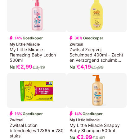
14%
Goedkoper
30%
Goedkoper
My Little Miracle
Zwitsal
My Little Miracle
Zwitsal Zeepvrij
Flamazing Baby Lotion
Schuimbad 400ml – Zacht
500ml
en verzorgend schuimbad
voor baby's
Verkoopprijs
Verkoopprijs
€2,99
€4,19
€3,49
€5,99
Normale
Normale
prijs
prijs
16%
Goedkoper
14%
Goedkoper
Zwitsal
My Little Miracle
Zwitsal Lotion
My Little Miracle Snappy
billendoekjes 12X65 = 780
Baby Shampoo 500ml
stuks
Verkoopprijs
€2,99
€3,49