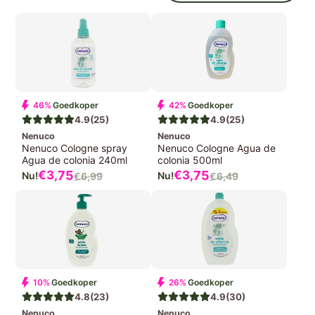
46%
Goedkoper
42%
Goedkoper
4.9
(25)
4.9
(25)
Nenuco
Nenuco
Nenuco Cologne spray
Nenuco Cologne Agua de
Agua de colonia 240ml
colonia 500ml
Verkoopprijs
Verkoopprijs
€3,
75
€3,
75
€6,
99
€6,
49
Normale
Normale
prijs
prijs
10%
Goedkoper
26%
Goedkoper
4.8
(23)
4.9
(30)
Nenuco
Nenuco