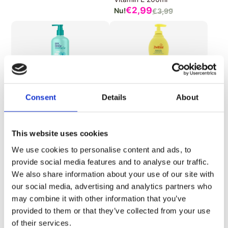
prijs
Verkoopprijs
€2,
99
€3,
99
Normale
prijs
14%
Goedkoper
27%
Goedkoper
Consent
Details
About
5.0
(1)
4.5
(2)
My Little Miracle
Zwitsal
My Little Miracle Vapour
Zwitsal Zeepvrije
Baby Bath Eucalyptus Oil
Wascrème 400ml
This website uses cookies
500ml
Verkoopprijs
€4,
39
€5,
99
Normale
Verkoopprijs
€2,
99
€3,
49
We use cookies to personalise content and ads, to
Normale
prijs
prijs
provide social media features and to analyse our traffic.
We also share information about your use of our site with
our social media, advertising and analytics partners who
may combine it with other information that you’ve
provided to them or that they’ve collected from your use
of their services.
25%
Goedkoper
14%
Goedkoper