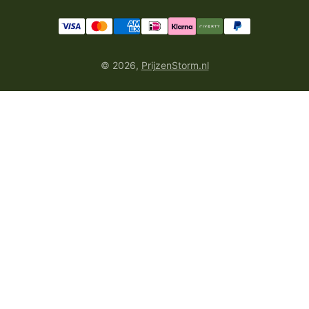
Prijzenstorm.nl:
https://prijzenstorm.nl/
We hopen dat je met deze informatie de perfecte
handcrème of lotion kunt vinden!
Prijzenstorm.nl | De online drogisterij met de laagste
© 2026,
PrijzenStorm.nl
prijzen
Bespaar tot 25% op handcrèmes en lotions
Nooit meer te veel betalen voor drogisterijartikelen
Prijzen waar je blij van wordt
Gem. 25% goedkoper dan elders
Bespaar bij Prijzenstorm.nl
Jouw online drogisterij
Scherpe aanbiedingen
Steeds aantrekkelijk geprijsd
Steeds scherpe prijzen
Ontdek ons aanbod en kortingen
Vlot besteld, vlot geleverd
Prijzen waar je blij van wordt