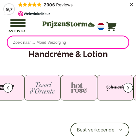
×
2906
Reviews
9,7
MENU
Handcrème & Lotion
5 producten
Best verkopende