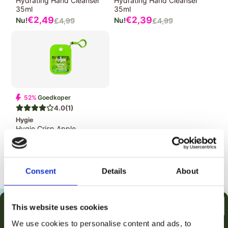
Hydrating Hand Cleanser
Hydrating Hand Cleanser
35ml
35ml
Verkoopprijs
Verkoopprijs
€2,
49
€2,
39
€4,
99
€4,
99
Normale
Normale
prijs
prijs
52%
Goedkoper
4.0
(1)
Hygie
Hygie Crisp Apple
Hydrating Hand Cleanser
35ml
Verkoopprijs
€2,
39
€4,
99
Normale
prijs
Consent
Details
About
This website uses cookies
We use cookies to personalise content and ads, to