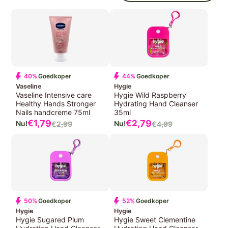
40%
Goedkoper
44%
Goedkoper
Vaseline
Hygie
Vaseline Intensive care
Hygie Wild Raspberry
Healthy Hands Stronger
Hydrating Hand Cleanser
Nails handcreme 75ml
35ml
Verkoopprijs
Verkoopprijs
€1,
79
€2,
79
€2,
99
€4,
99
Normale
Normale
prijs
prijs
50%
Goedkoper
52%
Goedkoper
Hygie
Hygie
Hygie Sugared Plum
Hygie Sweet Clementine