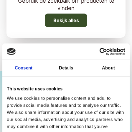
Gebruik de zoekbalk om producten te
vinden
Bekijk alles
Consent
Details
About
This website uses cookies
We use cookies to personalise content and ads, to
KinderTandpasta: Gezonde
provide social media features and to analyse our traffic.
tanden voor jouw kind
We also share information about your use of our site with
our social media, advertising and analytics partners who
Prijzenstorm.nl
: jouw online specialist voor de beste
may combine it with other information that you’ve
kindertandpasta! We bieden een breed scala aan tandpasta's