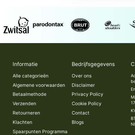
Informatie
Bedrijfsgegevens
C
Alle categorieën
Over ons
Ad
b
Algemene voorwaarden
Disclaimer
Em
Betaalmethode
Privacy Policy
M
1
Verzenden
Cookie Policy
K
Retourneren
Contact
B
Klachten
Blogs
N
Spaarpunten Programma