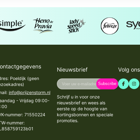
ontactgegevens
Nieuwsbrief
Volg ons
res: Poeldijk (geen
Voer
Subscribe
ezoekadres)
uw
ail:
info@prijzenstorm.nl
e-
Schrijf u in voor onze
mailadres
aandag - Vrijdag 09:00-
nieuwsbrief en wees als
in
7:00
eerste op de hoogte van
VK-nummer: 71550224
kortingsbonnen en speciale
promoties.
TW-nummer:
L858759123b01