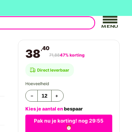
MENU
,40
38
71,88
47% korting
Direct leverbaar
Hoeveelheid
−
+
Kies je aantal en
bespaar
Pak nu je korting! nog
29:54
⏰