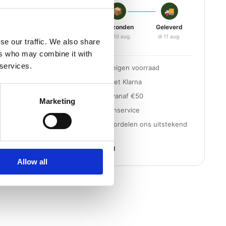
🛒
📦
🚚
Besteld
Verzonden
Geleverd
vr 07 aug.
ma 10 aug.
di 11 aug.
se our traffic. We also share
ers who may combine it with
 services.
Snelle levering uit eigen voorraad
Achteraf betalen met Klarna
Gratis verzending vanaf €50
Marketing
Persoonlijke klantenservice
3000+ klanten beoordelen ons uitstekend
iDEAL
Klarna
VISA
PayPal
Allow all