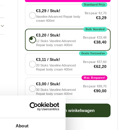
Standaard Prijs
€3,29 / Stuk!
Bespaar
€2,70
Vaseline Advanced Repair body
€3,29
cream 400ml
Bulk Voordeel
€3,20 / Stuk!
Bespaar
€33,48
12 Stuks Vaseline Advanced
€38,40
Repair body cream 400ml
Gratis Verzonden
€3,11 / Stuk!
Bespaar
€57,60
20 Stuks Vaseline Advanced
€62,20
Repair body cream 400ml
Max. Besparen!
€3,00 / Stuk!
Bespaar
€89,70
30 Stuks Vaseline Advanced
€90,00
Repair body cream 400ml
Voeg toe aan winkelwagen
About