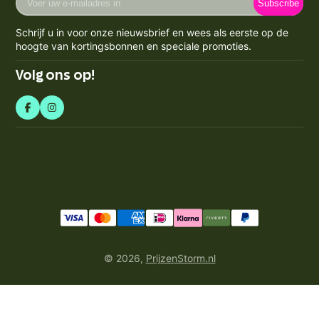
Klachten
Subscribe
uw
Contact
KVK-nummer: 71550224
e-
Spaarpunten Programma
Schrijf u in voor onze nieuwsbrief en wees als eerste op de
BTW-nummer: NL858759123b01
mailadres
Blogs
hoogte van kortingsbonnen en speciale promoties.
Retourneren & Annuleren
in
Volg ons op!
© 2026,
PrijzenStorm.nl