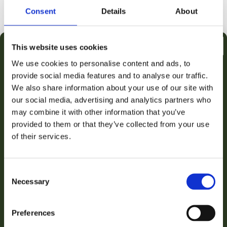
Consent
Details
About
Voeg toe aan winkelwagen
This website uses cookies
We use cookies to personalise content and ads, to
🛒
📦
🚚
provide social media features and to analyse our traffic.
€2,50 KORTING OP JE
Besteld
Verzonden
Geleverd
We also share information about your use of our site with
do 06 aug.
vr 07 aug.
za 08 aug.
our social media, advertising and analytics partners who
EERSTE AANKOOP
may combine it with other information that you’ve
provided to them or that they’ve collected from your use
Snelle levering uit eigen voorraad
Email
of their services.
Achteraf betalen met Klarna
Gratis verzending vanaf €50
VERZILVER JOUW KORTING
Persoonlijke klantenservice
Consent
3000+ klanten beoordelen ons uitstekend
Necessary
Selection
Nee bedankt, ik betaal liever de volledige prijs!
iDEAL
Klarna
VISA
PayPal
Preferences