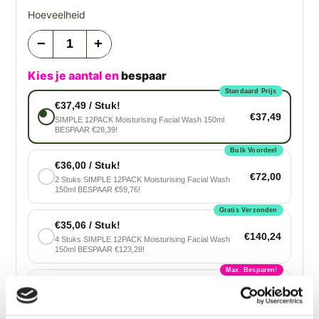
Hoeveelheid
−
+
Kies je aantal en
bespaar
Standaard Prijs
€37,49 / Stuk!
€37,49
SIMPLE 12PACK Moisturising Facial Wash 150ml
BESPAAR €28,39!
Bulk Voordeel
€36,00 / Stuk!
€72,00
2 Stuks SIMPLE 12PACK Moisturising Facial Wash
150ml BESPAAR €59,76!
Gratis Verzonden
€35,06 / Stuk!
€140,24
4 Stuks SIMPLE 12PACK Moisturising Facial Wash
150ml BESPAAR €123,28!
Max. Besparen!
€34,12 / Stuk!
€204,72
6 Stuks SIMPLE 12PACK Moisturising Facial Wash
150ml BESPAAR €190,56!