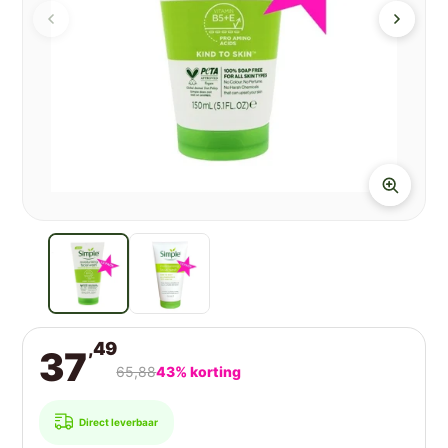
,49
37
65,88
43% korting
Direct leverbaar