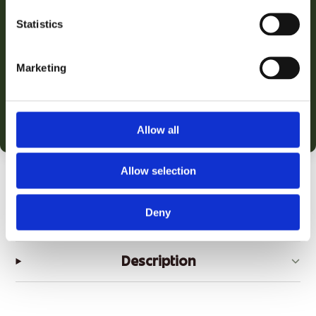
★★★★★
5,0
3 beoordelingen
Statistics
Voedt en verzorgt de huid
✓
Marketing
Reinigt grondig
✓
Geschikt voor de gevoelige huid
✓
Allow all
Productinformatie
Allow selection
Inhoud
12 × 150 ml
Deny
Prijs per 100 ml
€2,08
Description