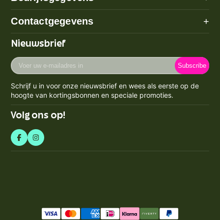
Algemene voorwaarden
Over ons
Contactgegevens
+
Betaalmethode
Disclaimer
Verzenden
Adres: Poeldijk (geen bezoekadres)
Nieuwsbrief
Privacy Policy
Email:
info@prijzenstorm.nl
Retourneren
Cookie Policy
Voer
Maandag - Vrijdag 09:00-17:00
Klachten
Subscribe
uw
Contact
KVK-nummer: 71550224
e-
Spaarpunten Programma
Schrijf u in voor onze nieuwsbrief en wees als eerste op de
BTW-nummer: NL858759123b01
mailadres
Blogs
hoogte van kortingsbonnen en speciale promoties.
Retourneren & Annuleren
in
Volg ons op!