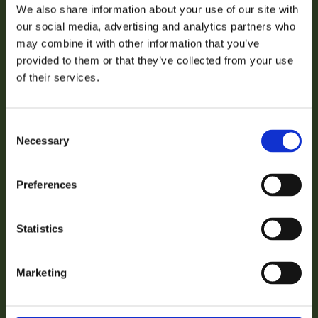
€2,50 KORTING OP JE
We also share information about your use of our site with
🛒
📦
🚚
our social media, advertising and analytics partners who
EERSTE AANKOOP
may combine it with other information that you’ve
Besteld
Verzonden
Geleverd
provided to them or that they’ve collected from your use
za 08 aug.
ma 10 aug.
di 11 aug.
Email
of their services.
Snelle levering uit eigen voorraad
VERZILVER JOUW KORTING
Achteraf betalen met Klarna
Consent
Necessary
Selection
Gratis verzending vanaf €50
Nee bedankt, ik betaal liever de volledige prijs!
Persoonlijke klantenservice
3000+ klanten beoordelen ons uitstekend
Preferences
iDEAL
Klarna
VISA
PayPal
Statistics
★★★★★
5,0
3 beoordelingen
Marketing
Productinformatie