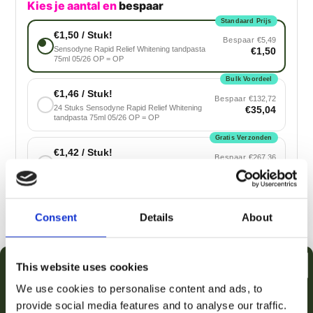
Kies je aantal en
bespaar
Standaard Prijs
€1,50 / Stuk!
Bespaar
€5,49
Sensodyne Rapid Relief Whitening tandpasta
€1,50
75ml 05/26 OP = OP
Bulk Voordeel
€1,46 / Stuk!
Bespaar
€132,72
24 Stuks Sensodyne Rapid Relief Whitening
€35,04
tandpasta 75ml 05/26 OP = OP
Gratis Verzonden
€1,42 / Stuk!
Bespaar
€267,36
48 Stuks Sensodyne Rapid Relief Whitening
€68,16
tandpasta 75ml 05/26 OP = OP
Max. Besparen!
€1,37 / Stuk!
Consent
Details
About
Bespaar
€421,50
75 Stuks Sensodyne Rapid Relief Whitening
€102,75
tandpasta 75ml 05/26 OP = OP
This website uses cookies
Voeg toe aan winkelwagen
We use cookies to personalise content and ads, to
provide social media features and to analyse our traffic.