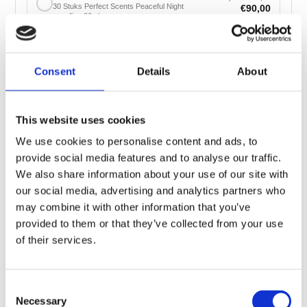
30 Stuks Perfect Scents Peaceful Night
€90,00
navulling 20ml
Voeg toe aan winkelwagen
Consent
Details
About
🛒
📦
🚚
This website uses cookies
Besteld
Verzonden
Geleverd
We use cookies to personalise content and ads, to
do 06 aug.
vr 07 aug.
za 08 aug.
provide social media features and to analyse our traffic.
We also share information about your use of our site with
our social media, advertising and analytics partners who
Snelle levering uit eigen voorraad
may combine it with other information that you’ve
Achteraf betalen met Klarna
provided to them or that they’ve collected from your use
Gratis verzending vanaf €50
of their services.
Persoonlijke klantenservice
3000+ klanten beoordelen ons uitstekend
Consent
Necessary
Selection
iDEAL
Klarna
VISA
PayPal