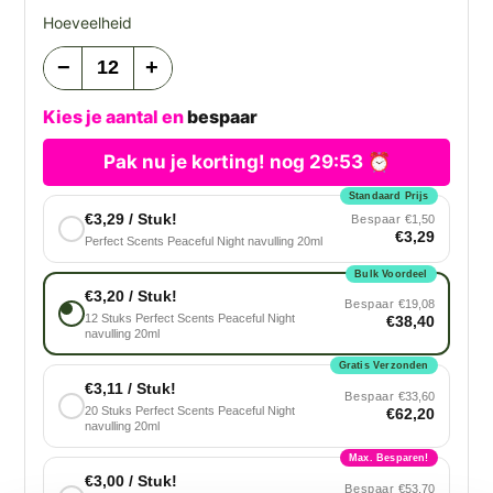
Hoeveelheid
−
+
Kies je aantal en
bespaar
Pak nu je korting! nog
29:53
⏰
Standaard Prijs
€3,29 / Stuk!
Bespaar
€1,50
€3,29
Perfect Scents Peaceful Night navulling 20ml
Bulk Voordeel
€3,20 / Stuk!
Bespaar
€19,08
12 Stuks Perfect Scents Peaceful Night
€38,40
navulling 20ml
Gratis Verzonden
€3,11 / Stuk!
Bespaar
€33,60
20 Stuks Perfect Scents Peaceful Night
€62,20
navulling 20ml
Max. Besparen!
€3,00 / Stuk!
Bespaar
€53,70