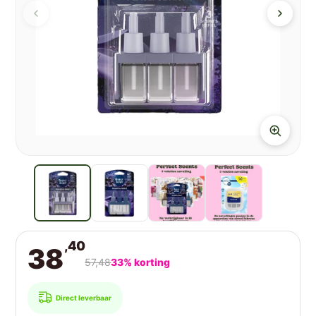
,40
38
57,48
33% korting
Direct leverbaar