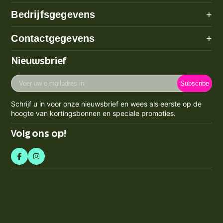
Alle categorieën
Bedrijfsgegevens
+
Algemene voorwaarden
Over ons
Contactgegevens
+
Betaalmethode
Disclaimer
Verzenden
Adres: Poeldijk (geen bezoekadres)
Nieuwsbrief
Privacy Policy
Email:
info@prijzenstorm.nl
Retourneren
Cookie Policy
Voer
Maandag - Vrijdag 09:00-17:00
Klachten
Subscribe
uw
Contact
KVK-nummer: 71550224
e-
Spaarpunten Programma
Schrijf u in voor onze nieuwsbrief en wees als eerste op de
BTW-nummer: NL858759123b01
mailadres
Blogs
hoogte van kortingsbonnen en speciale promoties.
Retourneren & Annuleren
in
Volg ons op!