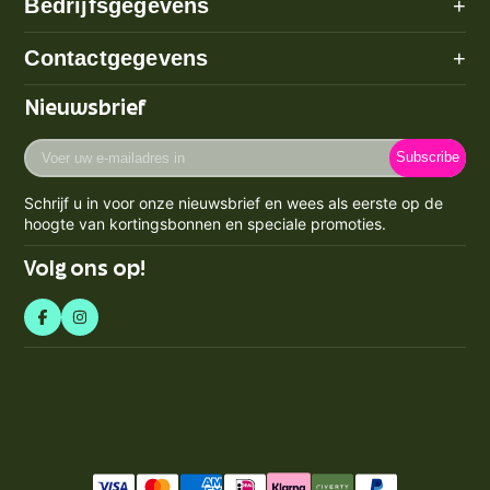
Bedrijfsgegevens
+
Algemene voorwaarden
Over ons
Contactgegevens
+
Betaalmethode
Disclaimer
Verzenden
Adres: Poeldijk (geen bezoekadres)
Nieuwsbrief
Privacy Policy
Email:
info@prijzenstorm.nl
Retourneren
Cookie Policy
Voer
Maandag - Vrijdag 09:00-17:00
Klachten
Subscribe
uw
Contact
KVK-nummer: 71550224
e-
Spaarpunten Programma
Schrijf u in voor onze nieuwsbrief en wees als eerste op de
BTW-nummer: NL858759123b01
mailadres
Blogs
hoogte van kortingsbonnen en speciale promoties.
Retourneren & Annuleren
in
Volg ons op!