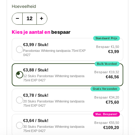
Hoeveelheid
−
+
Kies je aantal en
bespaar
Standaard Prijs
€3,99 / Stuk!
Bespaar
€1,50
Parodontax Whitening tandpasta 75ml EXP
€3,99
0427
Bulk Voordeel
€3,88 / Stuk!
Bespaar
€19,32
12 Stuks Parodontax Whitening tandpasta
€46,56
75ml EXP 0427
Gratis Verzonden
€3,78 / Stuk!
Bespaar
€34,20
20 Stuks Parodontax Whitening tandpasta
€75,60
75ml EXP 0427
Max. Besparen!
€3,64 / Stuk!
Bespaar
€55,50
30 Stuks Parodontax Whitening tandpasta
€109,20
75ml EXP 0427