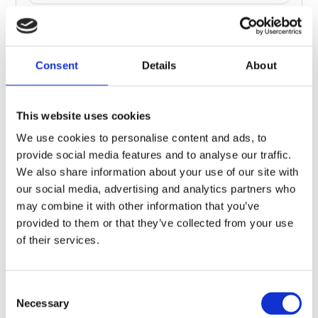
Extra Bulk Korting
€19,32
Consent
Details
About
Voeg toe aan winkelwagen
This website uses cookies
🛒
📦
🚚
We use cookies to personalise content and ads, to
provide social media features and to analyse our traffic.
Besteld
Verzonden
Geleverd
vr 07 aug.
ma 10 aug.
di 11 aug.
We also share information about your use of our site with
our social media, advertising and analytics partners who
may combine it with other information that you’ve
Snelle levering uit eigen voorraad
provided to them or that they’ve collected from your use
Achteraf betalen met Klarna
of their services.
Gratis verzending vanaf €50
Persoonlijke klantenservice
Consent
3000+ klanten beoordelen ons uitstekend
Necessary
Selection