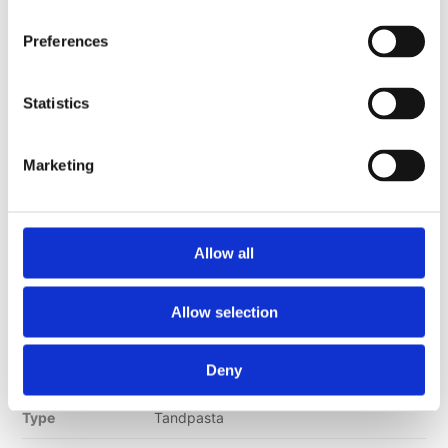
iDEAL
Klarna
VISA
PayPal
Preferences
★★★★★
4,8
4 beoordelingen
Statistics
Helpt bloedend tandvlees te verminderen en te
✓
voorkomen
Marketing
Verwijdert tandplak effectief
✓
Helpt verkleuringen door voedsel en dranken te
✓
verminderen
Allow all
Allow selection
Productinformatie
Deny
Inhoud
75 ml
Type
Tandpasta