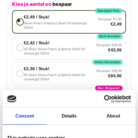
Kies je aantal en
bespaar
Standaard Prijs
€2,49 / Stuk!
Bespaar
€1,50
Nivea Peach & Apricot Seed Oil showergel
€2,49
250ml
Bulk Voordeel
€2,42 / Stuk!
Bespaar
€28,26
18 Stuks Nivea Peach & Apricot Seed Oil
€43,56
showergel 250ml
Gratis Verzonden
€2,36 / Stuk!
Bespaar
€58,68
36 Stuks Nivea Peach & Apricot Seed Oil
€84,96
showergel 250ml
Max. Besparen!
€2,27 / Stuk!
Bespaar
€82,56
48 Stuks Nivea Peach & Apricot Seed Oil
€108,96
showergel 250ml
Consent
Details
About
Voeg toe aan winkelwagen
This website uses cookies