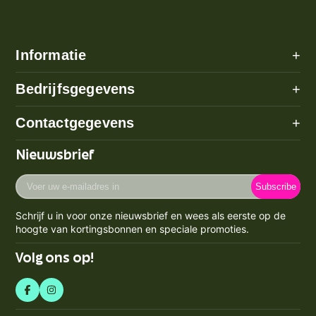
Informatie
+
Alle categorieën
Bedrijfsgegevens
+
Algemene voorwaarden
Over ons
Contactgegevens
+
Betaalmethode
Disclaimer
Verzenden
Adres: Poeldijk (geen bezoekadres)
Nieuwsbrief
Privacy Policy
Email:
info@prijzenstorm.nl
Retourneren
Cookie Policy
Voer
Maandag - Vrijdag 09:00-17:00
Klachten
Subscribe
uw
Contact
KVK-nummer: 71550224
e-
Spaarpunten Programma
Schrijf u in voor onze nieuwsbrief en wees als eerste op de
BTW-nummer: NL858759123b01
mailadres
Blogs
hoogte van kortingsbonnen en speciale promoties.
Retourneren & Annuleren
in
Volg ons op!