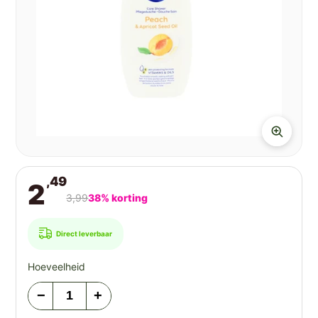
,49
2
3,99
38% korting
Direct leverbaar
Hoeveelheid
−
+