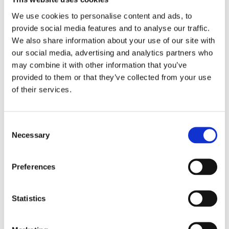
We use cookies to personalise content and ads, to
🛒
📦
🚚
provide social media features and to analyse our traffic.
Besteld
Verzonden
Geleverd
We also share information about your use of our site with
zo 09 aug.
di 11 aug.
wo 12 aug.
our social media, advertising and analytics partners who
may combine it with other information that you’ve
provided to them or that they’ve collected from your use
Snelle levering uit eigen voorraad
of their services.
Achteraf betalen met Klarna
Gratis verzending vanaf €50
Persoonlijke klantenservice
Consent
Necessary
3000+ klanten beoordelen ons uitstekend
Selection
iDEAL
Klarna
VISA
PayPal
Preferences
★★★★★
5,0
1 beoordelingen
Statistics