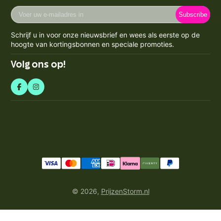
Retourneren
Cookie Policy
Voer
Maandag - Vrijdag 09:00-17:00
Klachten
Subscribe
uw
Contact
KVK-nummer: 71550224
e-
Spaarpunten Programma
Schrijf u in voor onze nieuwsbrief en wees als eerste op de
BTW-nummer: NL858759123b01
mailadres
Blogs
hoogte van kortingsbonnen en speciale promoties.
Retourneren & Annuleren
in
Volg ons op!
© 2026,
PrijzenStorm.nl