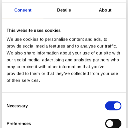
Consent
Details
About
Voeg toe aan winkelwagen
This website uses cookies
🛒
📦
🚚
We use cookies to personalise content and ads, to
provide social media features and to analyse our traffic.
Besteld
Verzonden
Geleverd
We also share information about your use of our site with
za 08 aug.
ma 10 aug.
di 11 aug.
our social media, advertising and analytics partners who
may combine it with other information that you’ve
Snelle levering uit eigen voorraad
provided to them or that they’ve collected from your use
Achteraf betalen met Klarna
of their services.
Gratis verzending vanaf €50
Persoonlijke klantenservice
Consent
3000+ klanten beoordelen ons uitstekend
Necessary
Selection
iDEAL
Klarna
VISA
PayPal
Preferences