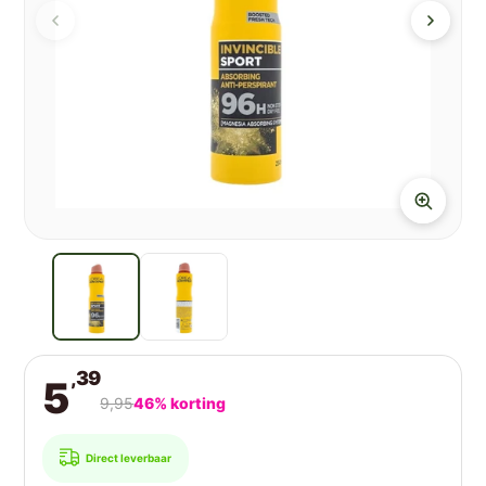
,39
5
9,95
46% korting
Direct leverbaar