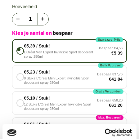
Hoeveelheid
−
+
Kies je aantal en
bespaar
Standaard Prijs
€5,39 / Stuk!
Bespaar
€4,56
L'Oréal Men Expert Invincible Sport deodorant
€5,39
spray 250ml
Bulk Voordeel
€5,23 / Stuk!
Bespaar
€37,76
8 Stuks L'Oréal Men Expert Invincible Sport
€41,84
deodorant spray 250ml
Gratis Verzonden
€5,10 / Stuk!
Bespaar
€58,20
12 Stuks L'Oréal Men Expert Invincible Sport
€61,20
deodorant spray 250ml
Max. Besparen!
€4,91 / Stuk!
Bespaar
€90,72
18 Stuks L'Oréal Men Expert Invincible Sport
€88,38
deodorant spray 250ml