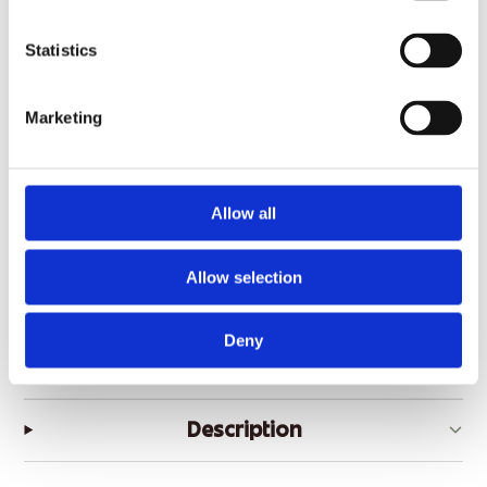
Langdurige bescherming tegen zweet en
✓
Statistics
lichaamsgeur
Ideaal bij sport en intensieve activiteit
✓
Marketing
Frisse, sportieve geur
✓
Allow all
Productinformatie
Allow selection
Inhoud
250 ml
Type
Deodorant / bodyspray
Deny
Prijs per 100 ml
€2,16
Description