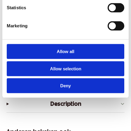
Statistics
Alles-in-één: voor lichaam, gezicht, haar én baard
✓
Marketing
Hydrateert de huid intensief
✓
Reinigt effectief en verwijdert vuil en geurtjes
✓
Allow all
Productinformatie
Allow selection
Inhoud
300 ml
Deny
Prijs per 100 ml
€1,32
Description