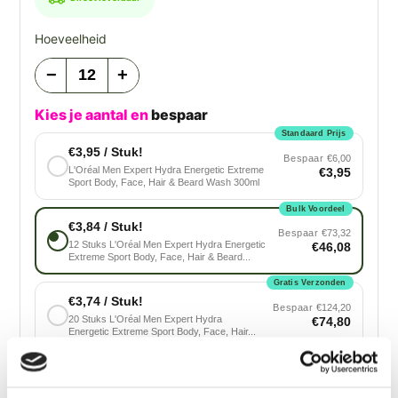
Hoeveelheid
−
+
Kies je aantal en
bespaar
Standaard Prijs
€3,95 / Stuk!
Bespaar
€6,00
L'Oréal Men Expert Hydra Energetic Extreme
€3,95
Sport Body, Face, Hair & Beard Wash 300ml
Bulk Voordeel
€3,84 / Stuk!
Bespaar
€73,32
12 Stuks L'Oréal Men Expert Hydra Energetic
€46,08
Extreme Sport Body, Face, Hair & Beard...
Gratis Verzonden
€3,74 / Stuk!
Bespaar
€124,20
20 Stuks L'Oréal Men Expert Hydra
€74,80
Energetic Extreme Sport Body, Face, Hair...
Max. Besparen!
€3,60 / Stuk!
Bespaar
€190,50
30 Stuks L'Oréal Men Expert Hydra
€108,00