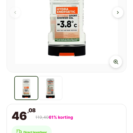
,08
46
119,40
61% korting
Direct leverbaar