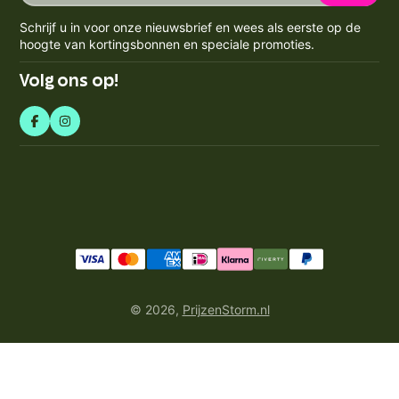
Contact
KVK-nummer: 71550224
e-
Spaarpunten Programma
Schrijf u in voor onze nieuwsbrief en wees als eerste op de
BTW-nummer: NL858759123b01
mailadres
Blogs
hoogte van kortingsbonnen en speciale promoties.
Retourneren & Annuleren
in
Volg ons op!
© 2026,
PrijzenStorm.nl