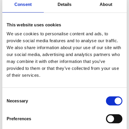
Energetic Extreme Sport Body, Face, Hair...
Consent
Details
About
Voeg toe aan winkelwagen
This website uses cookies
We use cookies to personalise content and ads, to
provide social media features and to analyse our traffic.
🛒
📦
🚚
We also share information about your use of our site with
Besteld
Verzonden
Geleverd
our social media, advertising and analytics partners who
vr 07 aug.
ma 10 aug.
di 11 aug.
may combine it with other information that you’ve
provided to them or that they’ve collected from your use
of their services.
Snelle levering uit eigen voorraad
Achteraf betalen met Klarna
Gratis verzending vanaf €50
Consent
Necessary
Persoonlijke klantenservice
Selection
3000+ klanten beoordelen ons uitstekend
Preferences
iDEAL
Klarna
VISA
PayPal