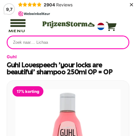
×
2904
Reviews
9,7
MENU
Guhl
Guhl Lovespeech 'your locks are
beautiful' shampoo 250ml OP = OP
17% korting