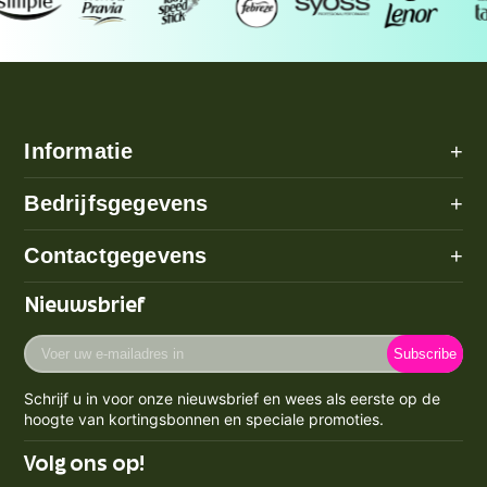
Informatie
+
Alle categorieën
Bedrijfsgegevens
+
Algemene voorwaarden
Over ons
Contactgegevens
+
Betaalmethode
Disclaimer
Verzenden
Adres: Poeldijk (geen bezoekadres)
Nieuwsbrief
Privacy Policy
Email:
info@prijzenstorm.nl
Retourneren
Cookie Policy
Voer
Maandag - Vrijdag 09:00-17:00
Klachten
Subscribe
uw
Contact
KVK-nummer: 71550224
e-
Spaarpunten Programma
Schrijf u in voor onze nieuwsbrief en wees als eerste op de
BTW-nummer: NL858759123b01
mailadres
Blogs
hoogte van kortingsbonnen en speciale promoties.
Retourneren & Annuleren
in
Volg ons op!