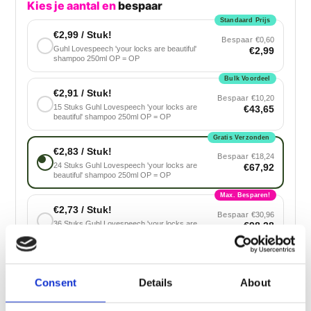
Kies je aantal en
bespaar
Standaard Prijs
€2,99 / Stuk!
Bespaar
€0,60
Guhl Lovespeech 'your locks are beautiful'
€2,99
shampoo 250ml OP = OP
Bulk Voordeel
€2,91 / Stuk!
Bespaar
€10,20
15 Stuks Guhl Lovespeech 'your locks are
€43,65
beautiful' shampoo 250ml OP = OP
Gratis Verzonden
€2,83 / Stuk!
Bespaar
€18,24
24 Stuks Guhl Lovespeech 'your locks are
€67,92
beautiful' shampoo 250ml OP = OP
Max. Besparen!
€2,73 / Stuk!
Bespaar
€30,96
36 Stuks Guhl Lovespeech 'your locks are
€98,28
beautiful' shampoo 250ml OP = OP
Er zijn niet genoeg artikelen op voorraad, kies een
kleinere bundel.
Consent
Details
About