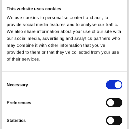
Voeg toe aan winkelwagen
This website uses cookies
We use cookies to personalise content and ads, to
provide social media features and to analyse our traffic.
🛒
📦
🚚
We also share information about your use of our site with
our social media, advertising and analytics partners who
Besteld
Verzonden
Geleverd
za 08 aug.
ma 10 aug.
di 11 aug.
may combine it with other information that you’ve
provided to them or that they’ve collected from your use
of their services.
Snelle levering uit eigen voorraad
Achteraf betalen met Klarna
Gratis verzending vanaf €50
Consent
Necessary
Persoonlijke klantenservice
Selection
3000+ klanten beoordelen ons uitstekend
Preferences
iDEAL
Klarna
VISA
PayPal
Statistics
★★★★★
5,0
5 beoordelingen