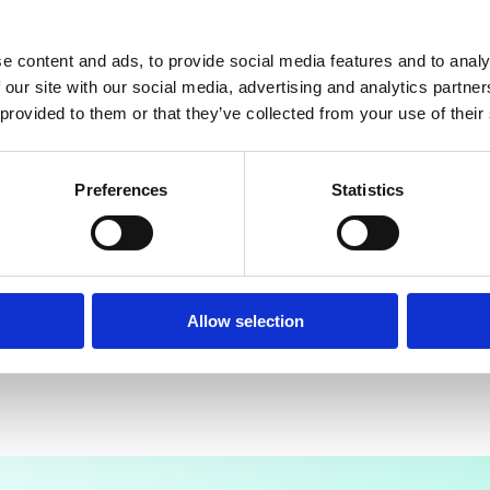
KORTING OP
EERSTE
e content and ads, to provide social media features and to analy
NKOOP
 our site with our social media, advertising and analytics partn
 provided to them or that they’ve collected from your use of their
Preferences
Statistics
R JOUW KORTING
etaal liever de volledige
prijs!
Allow selection