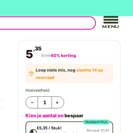
MENU
,35
5
8,99
40% korting
Loop niets mis, nog
slechts 14 op
voorraad
Hoeveelheid
−
+
Kies je aantal en
bespaar
Standaard Prijs
€5,35 / Stuk!
Bespaar
€3,64