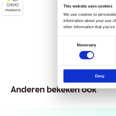
€2,50 
(
2906
)
This website uses cookies
JE 
Uitstekend
We use cookies to personalis
AA
information about your use of
other information that you’ve
Email
Consent
Necessary
Selection
VERZILVE
Nee bedankt, ik b
Deny
Anderen bekeken ook