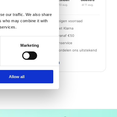
za 08 aug.
ma 10 aug.
di 11 aug.
se our traffic. We also share
ers who may combine it with
Snelle levering uit eigen voorraad
 services.
Achteraf betalen met Klarna
Gratis verzending vanaf €50
Persoonlijke klantenservice
Marketing
3000+ klanten beoordelen ons uitstekend
iDEAL
Klarna
VISA
PayPal
Allow all