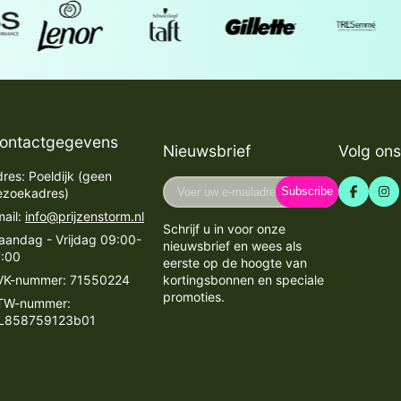
ontactgegevens
Nieuwsbrief
Volg ons
res: Poeldijk (geen
Voer
Subscribe
ezoekadres)
uw
ail:
info@prijzenstorm.nl
e-
Schrijf u in voor onze
mailadres
aandag - Vrijdag 09:00-
nieuwsbrief en wees als
in
7:00
eerste op de hoogte van
VK-nummer: 71550224
kortingsbonnen en speciale
promoties.
TW-nummer:
L858759123b01