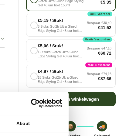
Got2b Ultra Glued Edge Styling
€5,35
Gel 48 uur hold 150ml
Bulk Voordeel
€5,19 / Stuk!
Bespaar
€30,40
8 Stuks Got2b Ultra Glued
€41,52
Edge Styling Gel 48 uur hold...
Gratis Verzonden
€5,06 / Stuk!
Bespaar
€47,16
12 Stuks Got2b Ultra Glued
€60,72
Edge Styling Gel 48 uur hold...
Max. Besparen!
€4,87 / Stuk!
Bespaar
€74,16
18 Stuks Got2b Ultra Glued
€87,66
Edge Styling Gel 48 uur hold...
Voeg toe aan winkelwagen
About
🛒
📦
🚚
Besteld
Verzonden
Geleverd