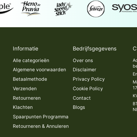
Informatie
Bedrijfsgegevens
C
Alle categorieën
Over ons
Ad
b
Algemene voorwaarden
Disclaimer
Em
Betaalmethode
Privacy Policy
M
1
Verzenden
Cookie Policy
K
Retourneren
Contact
B
Klachten
Blogs
N
Spaarpunten Programma
Retourneren & Annuleren