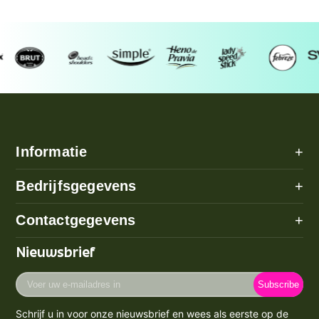
Informatie
+
Alle categorieën
Bedrijfsgegevens
+
Algemene voorwaarden
Over ons
Contactgegevens
+
Betaalmethode
Disclaimer
Verzenden
Adres: Poeldijk (geen bezoekadres)
Nieuwsbrief
Privacy Policy
Email:
info@prijzenstorm.nl
Retourneren
Cookie Policy
Voer
Maandag - Vrijdag 09:00-17:00
Klachten
Subscribe
uw
Contact
KVK-nummer: 71550224
e-
Spaarpunten Programma
Schrijf u in voor onze nieuwsbrief en wees als eerste op de
BTW-nummer: NL858759123b01
mailadres