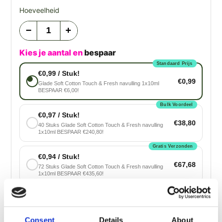
Hoeveelheid
−
+
Kies je aantal en
bespaar
Standaard Prijs
€0,99 / Stuk!
€0,99
Glade Soft Cotton Touch & Fresh navulling 1x10ml
BESPAAR €6,00!
Bulk Voordeel
€0,97 / Stuk!
€38,80
40 Stuks Glade Soft Cotton Touch & Fresh navulling
1x10ml BESPAAR €240,80!
Gratis Verzonden
€0,94 / Stuk!
€67,68
72 Stuks Glade Soft Cotton Touch & Fresh navulling
1x10ml BESPAAR €435,60!
Max. Besparen!
€0,91 / Stuk!
€98,28
108 Stuks Glade Soft Cotton Touch & Fresh navulling
1x10ml BESPAAR €656,64!
Consent
Details
About