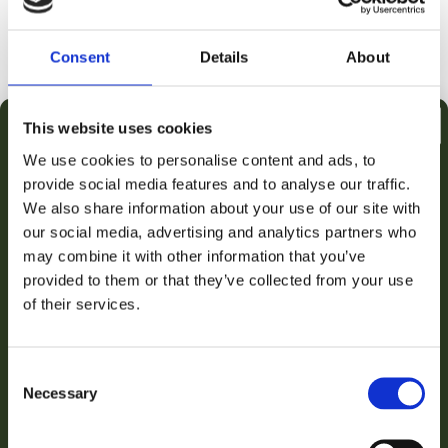
kleinere bundel.
Consent
Details
About
Voeg toe aan winkelwagen
This website uses cookies
🛒
📦
🚚
We use cookies to personalise content and ads, to
provide social media features and to analyse our traffic.
Besteld
Verzonden
Geleverd
€2,50 KORTING OP JE
We also share information about your use of our site with
do 06 aug.
vr 07 aug.
za 08 aug.
our social media, advertising and analytics partners who
EERSTE AANKOOP
may combine it with other information that you’ve
Snelle levering uit eigen voorraad
provided to them or that they’ve collected from your use
Email
Achteraf betalen met Klarna
of their services.
Gratis verzending vanaf €50
Persoonlijke klantenservice
VERZILVER JOUW KORTING
Consent
3000+ klanten beoordelen ons uitstekend
Necessary
Selection
Nee bedankt, ik betaal liever de volledige prijs!
iDEAL
Klarna
VISA
PayPal