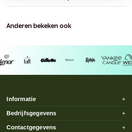
Anderen bekeken ook
Informatie
+
Alle categorieën
Bedrijfsgegevens
+
Algemene voorwaarden
Over ons
Contactgegevens
+
Betaalmethode