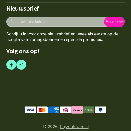
Disclaimer
Verzenden
Adres: Poeldijk (geen bezoekadres)
Nieuwsbrief
Privacy Policy
Email:
info@prijzenstorm.nl
Retourneren
Cookie Policy
Voer
Maandag - Vrijdag 09:00-17:00
Klachten
Subscribe
uw
Contact
KVK-nummer: 71550224
e-
Spaarpunten Programma
Schrijf u in voor onze nieuwsbrief en wees als eerste op de
BTW-nummer: NL858759123b01
mailadres
Blogs
hoogte van kortingsbonnen en speciale promoties.
Retourneren & Annuleren
in
Volg ons op!
© 2026,
PrijzenStorm.nl