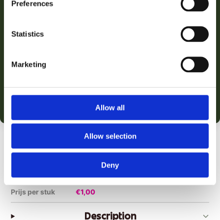
Preferences
3 scherp geslepen mesjes voor een comfortabele en
✓
Statistics
snelle
Lubrastrip met gladmakende ingrediënten voor
✓
Marketing
minder
Compact en gebruiksklaar
✓
Allow all
Productinformatie
Allow selection
Inhoud
3 stuks
Deny
Type
Scheermesjes
Prijs per stuk
€1,00
Description