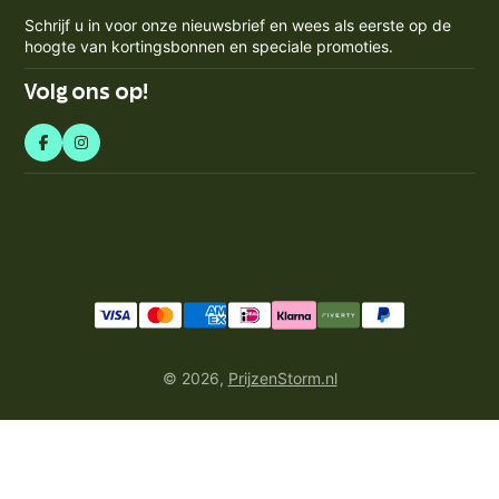
Contact
KVK-nummer: 71550224
e-
Spaarpunten Programma
Schrijf u in voor onze nieuwsbrief en wees als eerste op de
BTW-nummer: NL858759123b01
mailadres
Blogs
hoogte van kortingsbonnen en speciale promoties.
Retourneren & Annuleren
in
Volg ons op!
© 2026,
PrijzenStorm.nl