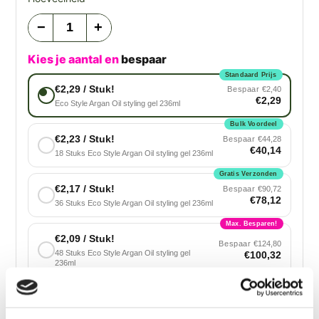
−
+
Kies je aantal en
bespaar
Standaard Prijs
€2,29 / Stuk!
Bespaar
€2,40
€2,29
Eco Style Argan Oil styling gel 236ml
Bulk Voordeel
€2,23 / Stuk!
Bespaar
€44,28
€40,14
18 Stuks Eco Style Argan Oil styling gel 236ml
Gratis Verzonden
€2,17 / Stuk!
Bespaar
€90,72
€78,12
36 Stuks Eco Style Argan Oil styling gel 236ml
Max. Besparen!
€2,09 / Stuk!
Bespaar
€124,80
48 Stuks Eco Style Argan Oil styling gel
€100,32
236ml
Voeg toe aan winkelwagen