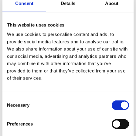
Consent
Details
About
🛒
📦
🚚
This website uses cookies
Besteld
Verzonden
Geleverd
We use cookies to personalise content and ads, to
vr 07 aug.
ma 10 aug.
di 11 aug.
provide social media features and to analyse our traffic.
We also share information about your use of our site with
Snelle levering uit eigen voorraad
our social media, advertising and analytics partners who
Achteraf betalen met Klarna
may combine it with other information that you’ve
provided to them or that they’ve collected from your use
Gratis verzending vanaf €50
of their services.
Persoonlijke klantenservice
3000+ klanten beoordelen ons uitstekend
Consent
iDEAL
Klarna
VISA
PayPal
Necessary
Selection
★★★★☆
4,0
1 beoordelingen
Preferences