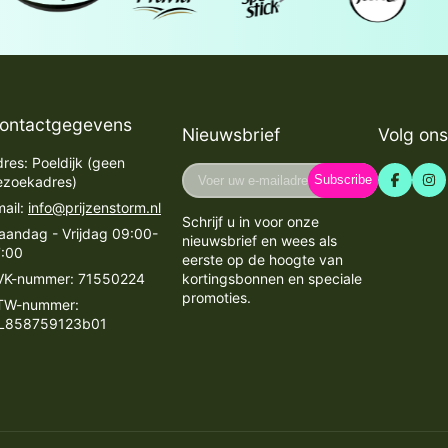
ontactgegevens
Nieuwsbrief
Volg ons
res: Poeldijk (geen
Voer
Subscribe
ezoekadres)
uw
ail:
info@prijzenstorm.nl
e-
Schrijf u in voor onze
mailadres
aandag - Vrijdag 09:00-
nieuwsbrief en wees als
in
7:00
eerste op de hoogte van
VK-nummer: 71550224
kortingsbonnen en speciale
promoties.
TW-nummer:
L858759123b01