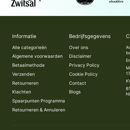
Informatie
Bedrijfsgegevens
C
Alle categorieën
Over ons
Ad
b
Algemene voorwaarden
Disclaimer
Em
Betaalmethode
Privacy Policy
M
1
Verzenden
Cookie Policy
K
Retourneren
Contact
B
Klachten
Blogs
N
Spaarpunten Programma
Retourneren & Annuleren