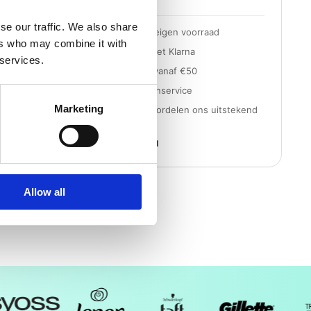
se our traffic. We also share
Snelle levering uit eigen voorraad
ers who may combine it with
Achteraf betalen met Klarna
 services.
Gratis verzending vanaf €50
Persoonlijke klantenservice
Marketing
3000+ klanten beoordelen ons uitstekend
iDEAL
Klarna
VISA
PayPal
Allow all