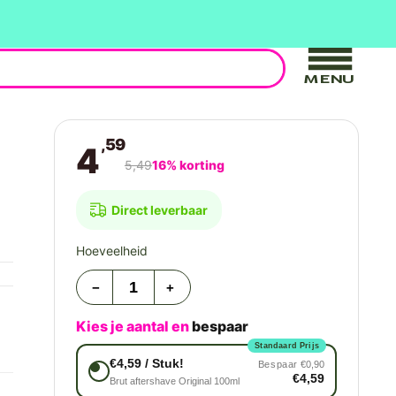
MENU
,59
4
5,49
16% korting
Direct leverbaar
Hoeveelheid
−
+
Kies je aantal en
bespaar
Standaard Prijs
€4,59 / Stuk!
Bespaar
€0,90
€4,59
Brut aftershave Original 100ml