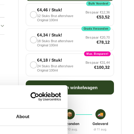
Bulk Voordeel
€4,46 / Stuk!
Bespaar
€12,36
12 Stuks Brut aftershave
€53,52
Original 100ml
Gratis Verzonden
€4,34 / Stuk!
Bespaar
€20,70
18 Stuks Brut aftershave
€78,12
Original 100ml
Max. Besparen!
€4,18 / Stuk!
Bespaar
€31,44
24 Stuks Brut aftershave
€100,32
Original 100ml
Voeg toe aan winkelwagen
🛒
📦
🚚
About
Besteld
Verzonden
Geleverd
vr 07 aug.
ma 10 aug.
di 11 aug.