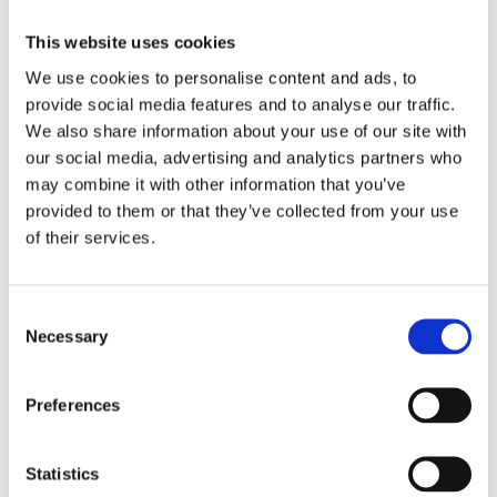
This website uses cookies
🛒
📦
🚚
We use cookies to personalise content and ads, to
Besteld
Verzonden
Geleverd
vr 07 aug.
ma 10 aug.
di 11 aug.
provide social media features and to analyse our traffic.
We also share information about your use of our site with
our social media, advertising and analytics partners who
Snelle levering uit eigen voorraad
may combine it with other information that you’ve
Achteraf betalen met Klarna
provided to them or that they’ve collected from your use
Gratis verzending vanaf €50
of their services.
Persoonlijke klantenservice
3000+ klanten beoordelen ons uitstekend
Consent
Necessary
Selection
iDEAL
Klarna
VISA
PayPal
Preferences
Voedt en verzorgt de huid
✓
Statistics
LEES VOOR GEBRUIK HET ETIKET
✓