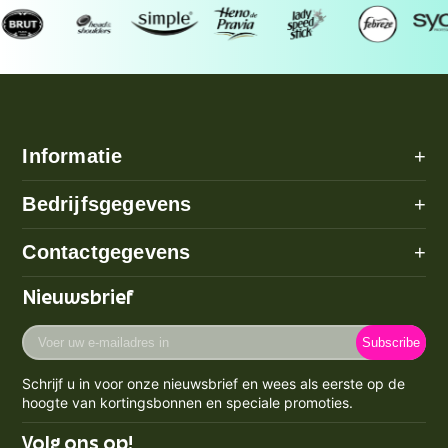
Informatie
+
Alle categorieën
Bedrijfsgegevens
+
Algemene voorwaarden
Over ons
Contactgegevens
+
Betaalmethode
Disclaimer
Verzenden
Adres: Poeldijk (geen bezoekadres)
Nieuwsbrief
Privacy Policy
Email:
info@prijzenstorm.nl
Retourneren
Cookie Policy
Voer
Maandag - Vrijdag 09:00-17:00
Klachten
Subscribe
uw
Contact
KVK-nummer: 71550224
e-
Spaarpunten Programma
Schrijf u in voor onze nieuwsbrief en wees als eerste op de
BTW-nummer: NL858759123b01
mailadres
Blogs
hoogte van kortingsbonnen en speciale promoties.
Retourneren & Annuleren
in
Volg ons op!