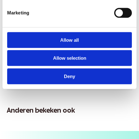
Ervaar professionele resultaten vanuit het comfort
✓
Marketing
van uw eigen huis
Productinformatie
Allow all
Inhoud
1000 ml
Allow selection
Prijs per 100 ml
€0,50
Deny
Description
Anderen bekeken ook