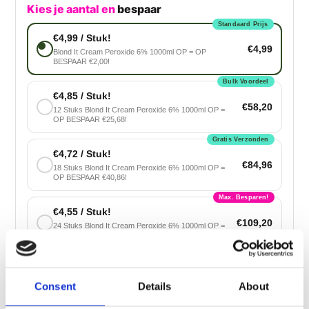
Kies je aantal en
bespaar
Standaard Prijs
€4,99 / Stuk!
€4,99
Blond It Cream Peroxide 6% 1000ml OP = OP
BESPAAR €2,00!
Bulk Voordeel
€4,85 / Stuk!
€58,20
12 Stuks Blond It Cream Peroxide 6% 1000ml OP =
OP BESPAAR €25,68!
Gratis Verzonden
€4,72 / Stuk!
€84,96
18 Stuks Blond It Cream Peroxide 6% 1000ml OP =
OP BESPAAR €40,86!
Max. Besparen!
€4,55 / Stuk!
€109,20
24 Stuks Blond It Cream Peroxide 6% 1000ml OP =
OP BESPAAR €58,56!
Voeg toe aan winkelwagen
Consent
Details
About