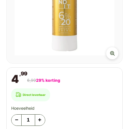
,99
4
6,99
29% korting
Direct leverbaar
Hoeveelheid
−
+