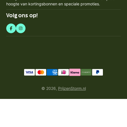
BTW-nummer: NL858759123b01
mailadres
Blogs
hoogte van kortingsbonnen en speciale promoties.
Retourneren & Annuleren
in
Volg ons op!
© 2026,
PrijzenStorm.nl