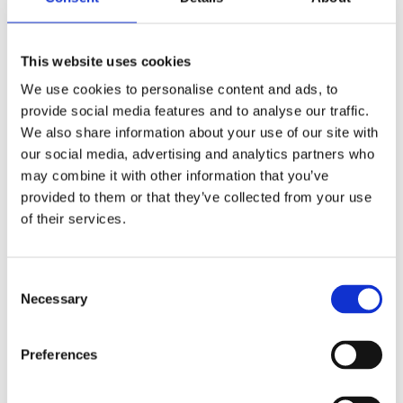
🛒
📦
🚚
This website uses cookies
Besteld
Verzonden
Geleverd
vr 07 aug.
ma 10 aug.
di 11 aug.
We use cookies to personalise content and ads, to
provide social media features and to analyse our traffic.
We also share information about your use of our site with
Snelle levering uit eigen voorraad
our social media, advertising and analytics partners who
Achteraf betalen met Klarna
may combine it with other information that you’ve
Gratis verzending vanaf €50
provided to them or that they’ve collected from your use
Persoonlijke klantenservice
of their services.
3000+ klanten beoordelen ons uitstekend
Consent
iDEAL
Klarna
VISA
PayPal
Necessary
Selection
★★★★★
5,0
5 beoordelingen
Preferences
Langdurige bescherming
✓