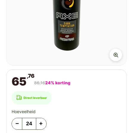
,76
65
86,16
24% korting
Direct leverbaar
Hoeveelheid
−
+