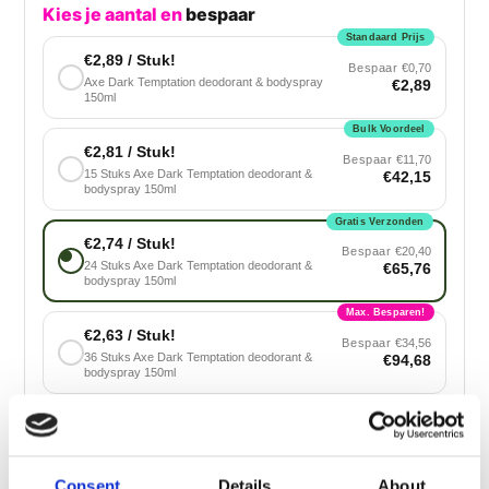
Kies je aantal en
bespaar
Standaard Prijs
€2,89 / Stuk!
Bespaar
€0,70
Axe Dark Temptation deodorant & bodyspray
€2,89
150ml
Bulk Voordeel
€2,81 / Stuk!
Bespaar
€11,70
15 Stuks Axe Dark Temptation deodorant &
€42,15
bodyspray 150ml
Gratis Verzonden
€2,74 / Stuk!
Bespaar
€20,40
24 Stuks Axe Dark Temptation deodorant &
€65,76
bodyspray 150ml
Max. Besparen!
€2,63 / Stuk!
Bespaar
€34,56
36 Stuks Axe Dark Temptation deodorant &
€94,68
bodyspray 150ml
Voeg toe aan winkelwagen
Consent
Details
About