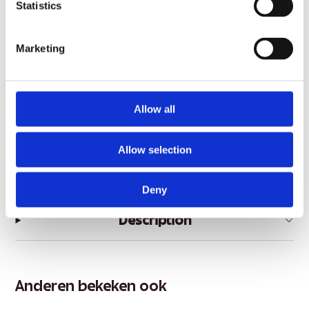
Statistics
Verleidelijke geur
✓
Fris en droog
✓
Marketing
Productinformatie
Allow all
Inhoud
150 ml
Allow selection
Type
Deodorant / bodyspray
Prijs per 100 ml
€1,93
Deny
Description
Anderen bekeken ook