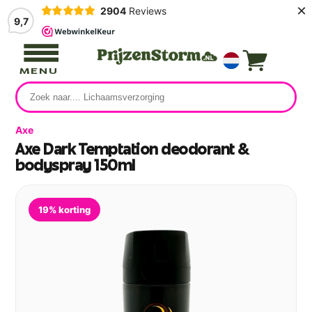
×
2904
Reviews
9,7
MENU
Axe
Axe Dark Temptation deodorant &
bodyspray 150ml
19% korting