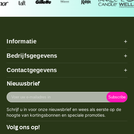
Informatie
+
Alle categorieën
Bedrijfsgegevens
+
Algemene voorwaarden
Over ons
Contactgegevens
+
Betaalmethode
Disclaimer
Verzenden
Adres: Poeldijk (geen bezoekadres)
Nieuwsbrief
Privacy Policy
Email:
info@prijzenstorm.nl
Retourneren
Cookie Policy
Voer
Maandag - Vrijdag 09:00-17:00
Klachten
Subscribe
uw
Contact
KVK-nummer: 71550224
e-
Spaarpunten Programma
Schrijf u in voor onze nieuwsbrief en wees als eerste op de
BTW-nummer: NL858759123b01
mailadres
Blogs
hoogte van kortingsbonnen en speciale promoties.
Retourneren & Annuleren
in
Volg ons op!