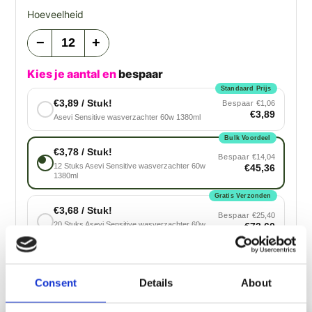
Hoeveelheid
−
+
Kies je aantal en
bespaar
Standaard Prijs
€3,89 / Stuk!
Bespaar
€1,06
€3,89
Asevi Sensitive wasverzachter 60w 1380ml
Bulk Voordeel
€3,78 / Stuk!
Bespaar
€14,04
12 Stuks Asevi Sensitive wasverzachter 60w
€45,36
1380ml
Gratis Verzonden
€3,68 / Stuk!
Bespaar
€25,40
20 Stuks Asevi Sensitive wasverzachter 60w
€73,60
1380ml
Max. Besparen!
€3,54 / Stuk!
Bespaar
€42,30
Consent
Details
About
30 Stuks Asevi Sensitive wasverzachter 60w
€106,20
1380ml