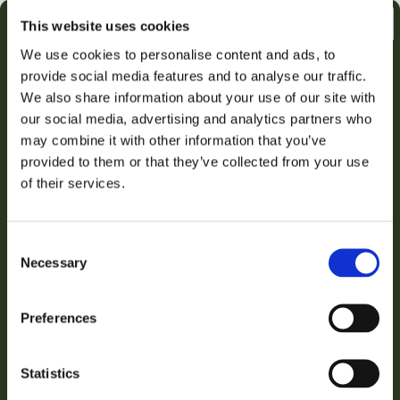
This website uses cookies
Voeg toe aan winkelwagen
We use cookies to personalise content and ads, to
provide social media features and to analyse our traffic.
€2,50 KORTING OP JE
We also share information about your use of our site with
🛒
📦
🚚
our social media, advertising and analytics partners who
EERSTE AANKOOP
Besteld
Verzonden
Geleverd
may combine it with other information that you’ve
do 06 aug.
vr 07 aug.
za 08 aug.
provided to them or that they’ve collected from your use
Email
of their services.
Snelle levering uit eigen voorraad
Achteraf betalen met Klarna
VERZILVER JOUW KORTING
Consent
Gratis verzending vanaf €50
Necessary
Selection
Nee bedankt, ik betaal liever de volledige prijs!
Persoonlijke klantenservice
3000+ klanten beoordelen ons uitstekend
Preferences
iDEAL
Klarna
VISA
PayPal
Statistics