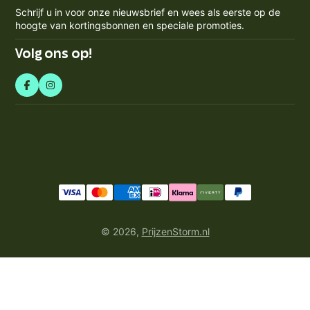
e-
Spaarpunten Programma
Schrijf u in voor onze nieuwsbrief en wees als eerste op de
BTW-nummer: NL858759123b01
mailadres
Blogs
hoogte van kortingsbonnen en speciale promoties.
Retourneren & Annuleren
in
Volg ons op!
© 2026,
PrijzenStorm.nl