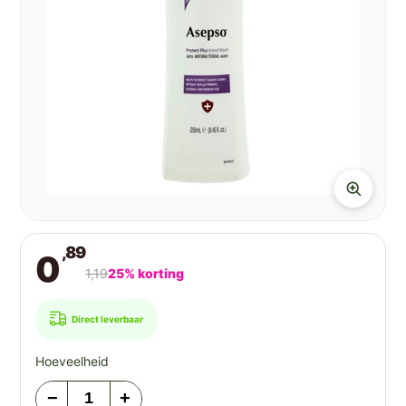
,89
0
1,19
25% korting
Direct leverbaar
Hoeveelheid
−
+