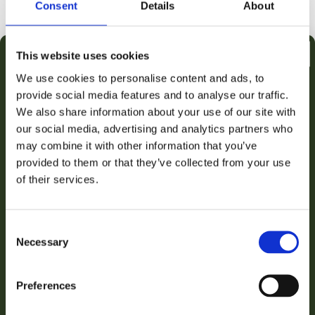
Consent
Details
About
🛒
📦
🚚
This website uses cookies
Besteld
Verzonden
Geleverd
We use cookies to personalise content and ads, to
za 08 aug.
ma 10 aug.
di 11 aug.
provide social media features and to analyse our traffic.
€2,50 KORTING OP JE
We also share information about your use of our site with
Snelle levering uit eigen voorraad
our social media, advertising and analytics partners who
EERSTE AANKOOP
Achteraf betalen met Klarna
may combine it with other information that you’ve
provided to them or that they’ve collected from your use
Gratis verzending vanaf €50
Email
of their services.
Persoonlijke klantenservice
3000+ klanten beoordelen ons uitstekend
VERZILVER JOUW KORTING
Consent
iDEAL
Klarna
VISA
PayPal
Necessary
Selection
Nee bedankt, ik betaal liever de volledige prijs!
★★★★★
5,0
2 beoordelingen
Preferences