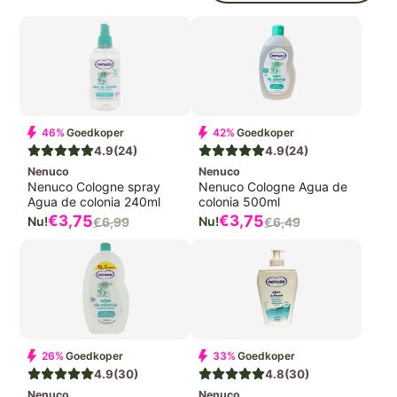
46%
Goedkoper
42%
Goedkoper
4.9
(24)
4.9
(24)
Nenuco
Nenuco
Nenuco Cologne spray
Nenuco Cologne Agua de
Agua de colonia 240ml
colonia 500ml
Verkoopprijs
Verkoopprijs
€3,
75
€3,
75
€6,
99
€6,
49
Normale
Normale
prijs
prijs
26%
Goedkoper
33%
Goedkoper
4.9
(30)
4.8
(30)
Nenuco
Nenuco