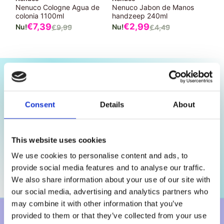
Nenuco Cologne Agua de
Nenuco Jabon de Manos
colonia 1100ml
handzeep 240ml
Verkoopprijs
Verkoopprijs
€7,
39
€2,
99
€9,
99
€4,
49
Normale
Normale
prijs
prijs
Consent
Details
About
Welkom bij de cologne categorie van
PrijzenStorm.nl
: dé
plek om klassieke, frisse en karaktervolle
eau de cologne
te
ontdekken voor dagelijks gebruik door het hele gezin. Onze
This website uses cookies
selectie bestaat uit tijdloze geuren die je een gevoel van
frisheid, comfort en verzorging geven ideaal na het baden,
We use cookies to personalise content and ads, to
douchen of gewoon tussendoor als verfrissende geur.
provide social media features and to analyse our traffic.
Lees Verder
Een van onze populairste keuzes is
Nenuco eau de cologne
,
We also share information about your use of our site with
bekend om zijn lichte, frisse en poederige aroma dat al
our social media, advertising and analytics partners who
generaties geliefd is bij jong en oud. Deze cologne is zacht,
may combine it with other information that you’ve
hypoallergeen en geschikt voor dagelijks gebruik op de huid
of kleding en heeft een vertrouwde geurbeleving waar je
provided to them or that they’ve collected from your use