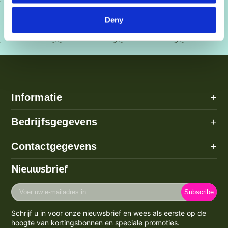
Deny
Informatie
+
Alle categorieën
Bedrijfsgegevens
+
Algemene voorwaarden
Over ons
Contactgegevens
+
Betaalmethode
Disclaimer
Verzenden
Adres: Poeldijk (geen bezoekadres)
Nieuwsbrief
Privacy Policy
Email:
info@prijzenstorm.nl
Retourneren
Cookie Policy
Voer
Maandag - Vrijdag 09:00-17:00
Klachten
Subscribe
uw
Contact
KVK-nummer: 71550224
e-
Spaarpunten Programma
Schrijf u in voor onze nieuwsbrief en wees als eerste op de
BTW-nummer: NL858759123b01
mailadres
Blogs
hoogte van kortingsbonnen en speciale promoties.
Retourneren & Annuleren
in