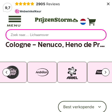
×
2905
Reviews
9,7
MENU
Cologne – Nenuco, Heno de Pravia & meer | PrijzenStorm.nl
4 producten
Best verkopende