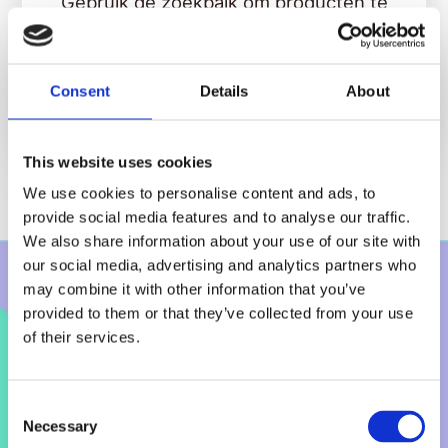
Gebruik de zoekbalk om producten te
vinden
Bekijk alles
Consent
Details
About
This website uses cookies
We use cookies to personalise content and ads, to
provide social media features and to analyse our traffic.
We also share information about your use of our site with
our social media, advertising and analytics partners who
Ontdek PrijzenStorm.nl, Dé
may combine it with other information that you’ve
provided to them or that they’ve collected from your use
online familie drogist waar
of their services.
je altijd de laagste prijzen
betaalt!
Consent
Necessary
Selection