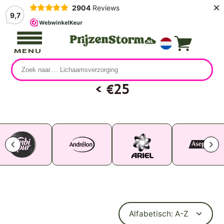
×
2904
Reviews
9,7
MENU
< €25
0 producten
Alfabetisch: A-Z