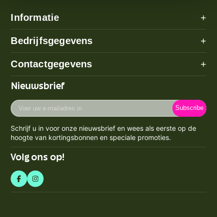
Informatie
+
Alle categorieën
Bedrijfsgegevens
+
Algemene voorwaarden
Over ons
Contactgegevens
+
Betaalmethode
Disclaimer
Verzenden
Adres: Poeldijk (geen bezoekadres)
Nieuwsbrief
Privacy Policy
Email:
info@prijzenstorm.nl
Retourneren
Cookie Policy
Voer
Maandag - Vrijdag 09:00-17:00
Klachten
Subscribe
uw
Contact
KVK-nummer: 71550224
e-
Spaarpunten Programma
Schrijf u in voor onze nieuwsbrief en wees als eerste op de
BTW-nummer: NL858759123b01
mailadres
Blogs
hoogte van kortingsbonnen en speciale promoties.
Retourneren & Annuleren
in
Volg ons op!