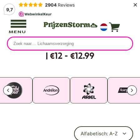
×
2904
Reviews
9,7
MENU
| €12 - €12.99
11 producten
Alfabetisch: A-Z