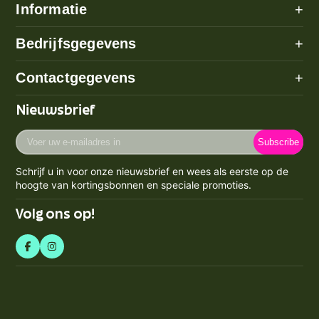
Informatie
+
Alle categorieën
Bedrijfsgegevens
+
Algemene voorwaarden
Over ons
Contactgegevens
+
Betaalmethode
Disclaimer
Verzenden
Adres: Poeldijk (geen bezoekadres)
Nieuwsbrief
Privacy Policy
Email:
info@prijzenstorm.nl
Retourneren
Cookie Policy
Voer
Maandag - Vrijdag 09:00-17:00
Klachten
Subscribe
uw
Contact
KVK-nummer: 71550224
e-
Spaarpunten Programma
Schrijf u in voor onze nieuwsbrief en wees als eerste op de
BTW-nummer: NL858759123b01
mailadres
Blogs
hoogte van kortingsbonnen en speciale promoties.
Retourneren & Annuleren
in
Volg ons op!