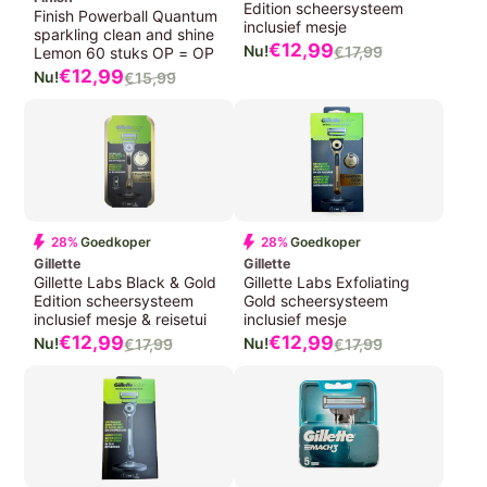
Edition scheersysteem
Finish Powerball Quantum
inclusief mesje
sparkling clean and shine
Verkoopprijs
€12,
99
€17,
99
Lemon 60 stuks OP = OP
Normale
Verkoopprijs
€12,
99
€15,
99
prijs
Normale
prijs
28%
Goedkoper
28%
Goedkoper
Gillette
Gillette
Gillette Labs Black & Gold
Gillette Labs Exfoliating
Edition scheersysteem
Gold scheersysteem
inclusief mesje & reisetui
inclusief mesje
Verkoopprijs
Verkoopprijs
€12,
99
€12,
99
€17,
99
€17,
99
Normale
Normale
prijs
prijs