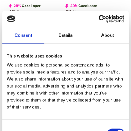
28%
Goedkoper
40%
Goedkoper
Gillette
Gillette
Gillette Labs Exfoliating
Gillette Mach3
scheersysteem inclusief
scheermesje 5 stuks
mesje
Verkoopprijs
€12,
49
€20,
95
Normale
Verkoopprijs
€12,
99
€17,
99
Normale
Consent
Details
About
prijs
prijs
This website uses cookies
We use cookies to personalise content and ads, to
provide social media features and to analyse our traffic.
28%
Goedkoper
28%
Goedkoper
We also share information about your use of our site with
Gillette
Gillette
our social media, advertising and analytics partners who
Gillette Neon Night Edition
Gillette Razer
may combine it with other information that you’ve
scheersysteem inclusief
scheersysteem inclusief
mesje
mesje
provided to them or that they’ve collected from your use
Verkoopprijs
Verkoopprijs
€12,
99
€12,
99
€17,
99
€17,
99
Normale
Normale
of their services.
prijs
prijs
Consent