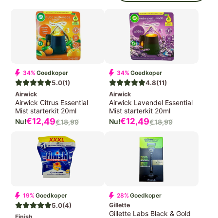
34%
Goedkoper
34%
Goedkoper
5.0
(1)
4.8
(11)
Airwick
Airwick
Airwick Citrus Essential
Airwick Lavendel Essential
Mist starterkit 20ml
Mist starterkit 20ml
Verkoopprijs
Verkoopprijs
€12,
49
€12,
49
€18,
99
€18,
99
Normale
Normale
prijs
prijs
19%
Goedkoper
28%
Goedkoper
5.0
(4)
Gillette
Gillette Labs Black & Gold
Finish