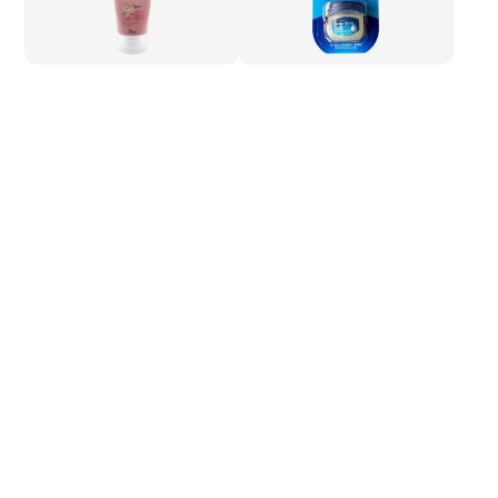
40%
Goedkoper
33%
Goedkoper
Vaseline
Vaseline
Vaseline Intensive care
Vaseline Original Lip Balm
Healthy Hands Stronger
7G EXP 10/26
Nails handcreme 75ml
Verkoopprijs
€1,99
€2,99
Normale
Verkoopprijs
€1,79
€2,99
Normale
prijs
prijs
Uitverkocht
4.3
(6)
Zwitsal
Zwitsal Snoetenpoetsers
40 stuks
Verkoopprijs
€1,79
€2,79
Normale
prijs