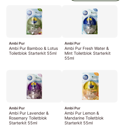
Ambi Pur
Ambi Pur
Ambi Pur Bamboo & Lotus
Ambi Pur Fresh Water &
Toiletblok Starterkit 55ml
Mint Toiletblok Starterkit
55ml
€1,
79
Prijs
€1,
79
Prijs
Ambi Pur
Ambi Pur
Ambi Pur Lavender &
Ambi Pur Lemon &
Rosemary Toiletblok
Mandarine Toiletblok
Starterkit 55ml
Starterkit 55ml
€1,
79
€1,
79