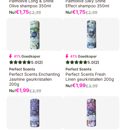
Palmolive Long & Shine
Palmolive Silky Shine
Olive shampoo 350ml
Effect shampoo 350ml
Verkoopprijs
Verkoopprijs
€1,75
€1,75
€2,39
€2,39
Normale
Normale
prijs
prijs
41%
Goedkoper
41%
Goedkoper
5.0
(2)
5.0
(2)
Perfect Scents
Perfect Scents
Perfect Scents Enchanting
Perfect Scents Fresh
Jasmine geurkristallen
Linen geurkristallen 200g
200g
Verkoopprijs
€1,99
€3,39
Normale
Verkoopprijs
€1,99
€3,39
Normale
prijs
prijs