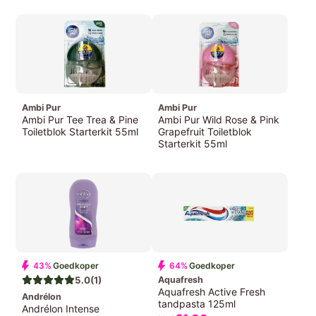
Prijs
Prijs
Ambi Pur
Ambi Pur
Ambi Pur Tee Trea & Pine
Ambi Pur Wild Rose & Pink
Toiletblok Starterkit 55ml
Grapefruit Toiletblok
Starterkit 55ml
€1,
79
Prijs
€1,
79
Prijs
43%
Goedkoper
64%
Goedkoper
5.0
(1)
Aquafresh
Aquafresh Active Fresh
Andrélon
tandpasta 125ml
Andrélon Intense