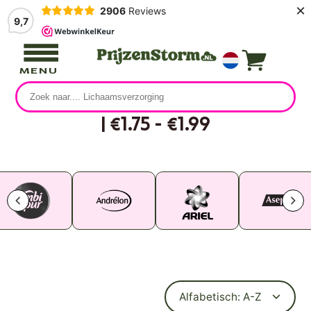
×
2906
Reviews
9,7
MENU
| €1.75 - €1.99
39 producten
Alfabetisch: A-Z