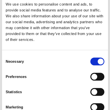
We use cookies to personalise content and ads, to
26%
Goedkoper
26%
Goedkoper
provide social media features and to analyse our traffic.
Gudlox
Gudlox
Gudlox Gloss Glycolic Acid
Gudlox Gloss Glycolic Acid
We also share information about your use of our site with
Conditioner 400ml
Hair Mask 300ml
our social media, advertising and analytics partners who
Verkoopprijs
Verkoopprijs
€1,
99
€1,
99
€2,
69
€2,
69
Normale
Normale
may combine it with other information that you’ve
prijs
prijs
provided to them or that they’ve collected from your use
of their services.
Consent
Necessary
Selection
26%
Goedkoper
26%
Goedkoper
Gudlox
5.0
(1)
Gudlox Gloss Glycolic Acid
Gudlox
Lamination 200ml
Preferences
Gudlox Gloss Glycolic Acid
Verkoopprijs
€1,
99
€2,
69
Serum 150ml
Normale
Verkoopprijs
€1,
99
prijs
€2,
69
Normale
Statistics
prijs
Marketing