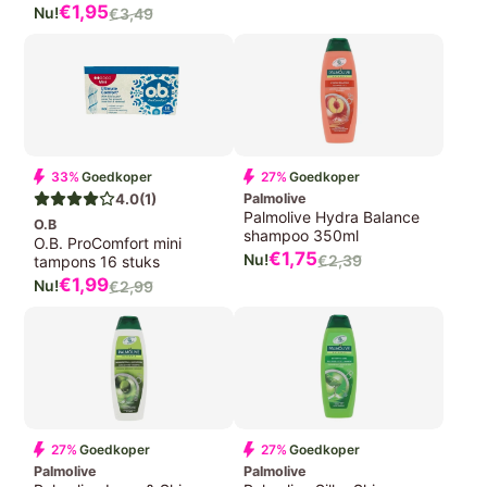
OP
Verkoopprijs
€1,95
€3,49
prijs
Normale
prijs
33%
Goedkoper
27%
Goedkoper
4.0
(1)
Palmolive
Palmolive Hydra Balance
O.B
shampoo 350ml
O.B. ProComfort mini
Verkoopprijs
€1,75
€2,39
tampons 16 stuks
Normale
Verkoopprijs
€1,99
€2,99
prijs
Normale
prijs
27%
Goedkoper
27%
Goedkoper
Palmolive
Palmolive