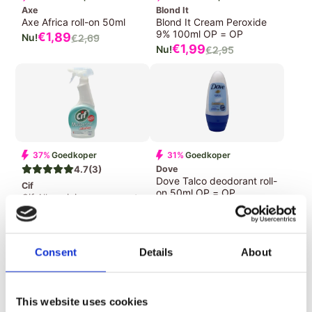
Axe
Blond It
Axe Africa roll-on 50ml
Blond It Cream Peroxide
9% 100ml OP = OP
Verkoopprijs
€1,
89
€2,
69
Normale
Verkoopprijs
€1,
99
€2,
95
Normale
prijs
prijs
37%
Goedkoper
31%
Goedkoper
4.7
(3)
Dove
Dove Talco deodorant roll-
Cif
on 50ml OP = OP
Cif Allesreinigerspray met
Verkoopprijs
€1,
99
€2,
89
bleek 450ml
Normale
Verkoopprijs
€1,
89
€2,
99
prijs
Normale
prijs
Consent
Details
About
This website uses cookies