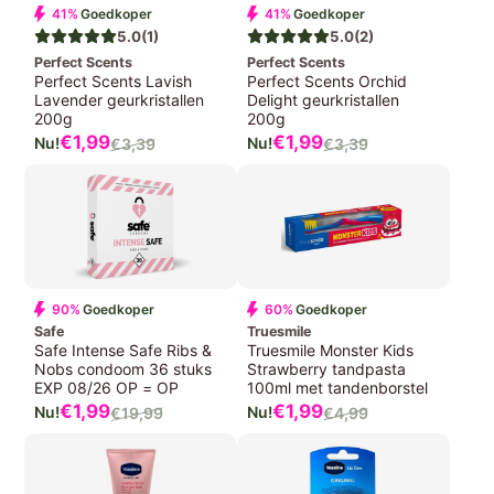
41%
Goedkoper
41%
Goedkoper
5.0
(1)
5.0
(2)
Perfect Scents
Perfect Scents
Perfect Scents Lavish
Perfect Scents Orchid
Lavender geurkristallen
Delight geurkristallen
200g
200g
Verkoopprijs
Verkoopprijs
€1,99
€1,99
€3,39
€3,39
Normale
Normale
prijs
prijs
90%
Goedkoper
60%
Goedkoper
Safe
Truesmile
Safe Intense Safe Ribs &
Truesmile Monster Kids
Nobs condoom 36 stuks
Strawberry tandpasta
EXP 08/26 OP = OP
100ml met tandenborstel
Verkoopprijs
Verkoopprijs
€1,99
€1,99
€19,99
€4,99
Normale
Normale
prijs
prijs