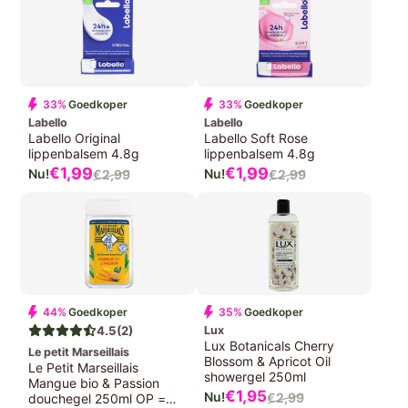
33%
Goedkoper
33%
Goedkoper
Labello
Labello
Labello Original
Labello Soft Rose
lippenbalsem 4.8g
lippenbalsem 4.8g
Verkoopprijs
Verkoopprijs
€1,
99
€1,
99
€2,
99
€2,
99
Normale
Normale
prijs
prijs
44%
Goedkoper
35%
Goedkoper
4.5
(2)
Lux
Lux Botanicals Cherry
Le petit Marseillais
Blossom & Apricot Oil
Le Petit Marseillais
showergel 250ml
Mangue bio & Passion
Verkoopprijs
€1,95
€2,99
douchegel 250ml OP =
Normale