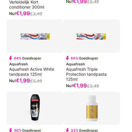
Verkoopprijs
€1,
99
€5,
49
Verleidelijk Kort
Normale
conditioner 300ml
prijs
Verkoopprijs
€1,
99
€3,
49
Normale
prijs
64%
Goedkoper
64%
Goedkoper
Aquafresh
Aquafresh
Aquafresh Active White
Aquafresh Triple
tandpasta 125ml
Protection tandpasta
125ml
Verkoopprijs
€1,
99
€5,
49
Normale
Verkoopprijs
€1,
99
€5,
49
Normale
prijs
prijs
30%
Goedkoper
33%
Goedkoper